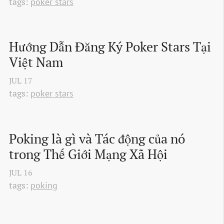
tags:
poker stars
Hướng Dẫn Đăng Ký Poker Stars Tại 
Việt Nam
JUL
17
tags:
poker stars
Poking là gì và Tác động của nó 
trong Thế Giới Mạng Xã Hội
JUL
16
tags:
poking