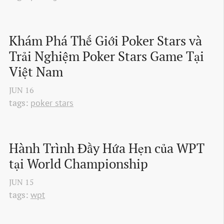
Khám Phá Thế Giới Poker Stars và 
Trải Nghiệm Poker Stars Game Tại 
Việt Nam
JUN
16
tags:
poker stars
Hành Trình Đầy Hứa Hẹn của WPT 
tại World Championship
JUN
15
tags:
wpt