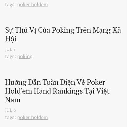
tags:
poker holdem
Sự Thú Vị Của Poking Trên Mạng Xã 
Hội
JUL
7
tags:
poking
Hướng Dẫn Toàn Diện Về Poker 
Hold'em Hand Rankings Tại Việt 
Nam
JUL
6
tags:
poker holdem