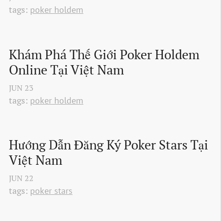
tags:
poker holdem
Khám Phá Thế Giới Poker Holdem 
Online Tại Việt Nam
JUN
23
tags:
poker holdem
Hướng Dẫn Đăng Ký Poker Stars Tại 
Việt Nam
JUN
22
tags:
poker stars