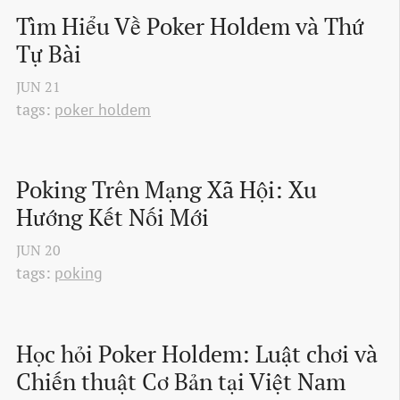
Tìm Hiểu Về Poker Holdem và Thứ 
Tự Bài
JUN
21
tags:
poker holdem
Poking Trên Mạng Xã Hội: Xu 
Hướng Kết Nối Mới
JUN
20
tags:
poking
Học hỏi Poker Holdem: Luật chơi và 
Chiến thuật Cơ Bản tại Việt Nam