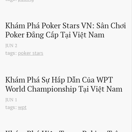
Khám Phá Poker Stars VN: Sân Chơi 
Poker Đẳng Cấp Tại Việt Nam
JUN
2
tags:
poker stars
Khám Phá Sự Hấp Dẫn Của WPT 
World Championship Tại Việt Nam
JUN
1
tags:
wpt