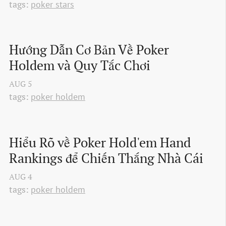
tags:
poker stars
Hướng Dẫn Cơ Bản Về Poker 
Holdem và Quy Tắc Chơi
AUG
5
tags:
poker holdem
Hiểu Rõ về Poker Hold'em Hand 
Rankings để Chiến Thắng Nhà Cái
AUG
4
tags:
poker holdem