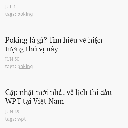
JUL
1
tags:
poking
Poking là gì? Tìm hiểu về hiện 
tượng thú vị này
JUN
30
tags:
poking
Cập nhật mới nhất về lịch thi đấu 
WPT tại Việt Nam
JUN
29
tags:
wpt