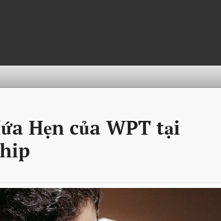
ứa Hẹn của WPT tại
hip