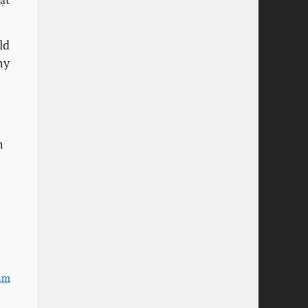
ld
hy
h
Nam