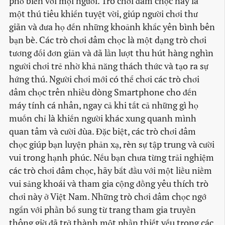
phổ biến với mọi người. Trò chơi đâm chọc này là
một thú tiêu khiển tuyệt vời, giúp người chơi thư
giãn và đưa họ đến những khoảnh khắc yên bình bên
bạn bè. Các trò chơi đâm chọc là một dạng trò chơi
tương đối đơn giản và đã lần lượt thu hút hàng nghìn
người chơi trẻ nhờ khả năng thách thức và tạo ra sự
hứng thú. Người chơi mới có thể chơi các trò chơi
đâm chọc trên nhiều dòng Smartphone cho đến
máy tính cá nhân, ngay cả khi tất cả những gì họ
muốn chỉ là khiến người khác xung quanh mình
quan tâm và cười đùa. Đặc biệt, các trò chơi đâm
chọc giúp bạn luyện phản xạ, rèn sự tập trung và cười
vui trong hạnh phúc. Nếu bạn chưa từng trải nghiệm
các trò chơi đâm chọc, hãy bắt đầu với một liều niềm
vui sảng khoái và tham gia cộng đồng yêu thích trò
chơi này ở Việt Nam. Những trò chơi đâm chọc ngớ
ngẩn với phần bổ sung từ trang tham gia truyền
thông giờ đã trở thành một phần thiết yếu trong các