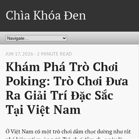
Chìa Khóa Đen
JUN 17, 2026 - 2 MINUTE READ
Khám Phá Trò Chơi
Poking: Trò Chơi Đưa
Ra Giải Trí Đặc Sắc
Tại Việt Nam
Ở Việt Nam có một trò chơi đâm chọc dường như rất