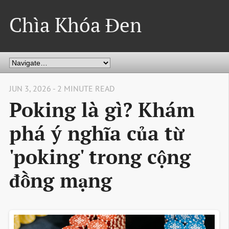
Chìa Khóa Đen
JUN 3, 2026 - 2 MINUTE READ
Poking là gì? Khám
phá ý nghĩa của từ
'poking' trong cộng
đồng mạng